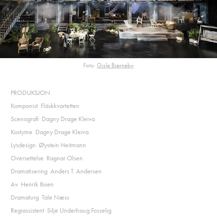
Foto:
Gisle Bjørneby
PRODUKSJON
Komponist Fläskkvartetten
Scenografi Dagny Drage Kleiva
Kostyme Dagny Drage Kleiva
Lysdesign Øystein Heitmann
Oversettelse Ragnar Olsen
Dramatisering Anders T. Andersen
Av Henrik Ibsen
Dramaturg Tale Næss
Regiassistent Silje Underhaug Fosselig