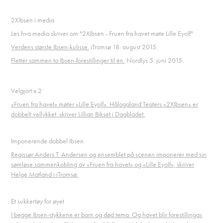
2XIbsen i media
Les hva media skriver om "2XIbsen - Fruen fra havet møte Lille Eyolf"
Verdens største Ibsen-kulisse
, iTromsø 18. august 2015.
Fletter sammen to Ibsen-forestillinger til én
, Nordlys 5. juni 2015.
Velgjort x 2
«Fruen fra havet» møter «Lille Eyolf». Hålogaland Teaters «2XIbsen» er
dobbelt vellykket, skriver Lillian Bikset i Dagbladet.
Imponerende dobbel Ibsen
Regissør Anders T. Andersen og ensemblet på scenen imponerer med sin
sømløse sammenkobling av «Fruen fra havet» og «Lille Eyolf», skriver
Helge Matland i iTromsø.
Et sukkertøy for øyet
I begge Ibsen-stykkene er barn og død tema. Og havet blir forestillingas